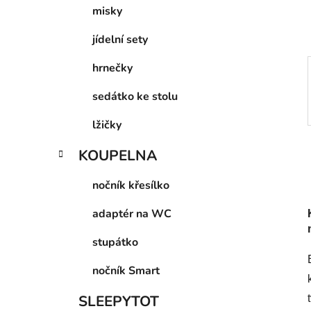
p
misky
a
jídelní sety
n
e
hrnečky
l
sedátko ke stolu
lžičky
KOUPELNA
nočník křesílko
adaptér na WC
stupátko
nočník Smart
SLEEPYTOT