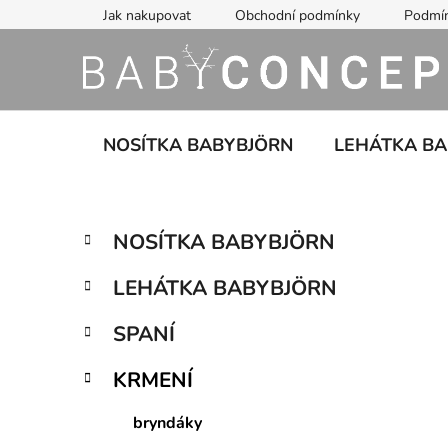
Přejít
Jak nakupovat
Obchodní podmínky
Podmín
na
obsah
NOSÍTKA BABYBJÖRN
LEHÁTKA B
P
K
Přeskočit
NOSÍTKA BABYBJÖRN
a
kategorie
o
t
s
LEHÁTKA BABYBJÖRN
e
t
g
r
SPANÍ
o
a
r
KRMENÍ
i
n
e
n
bryndáky
í