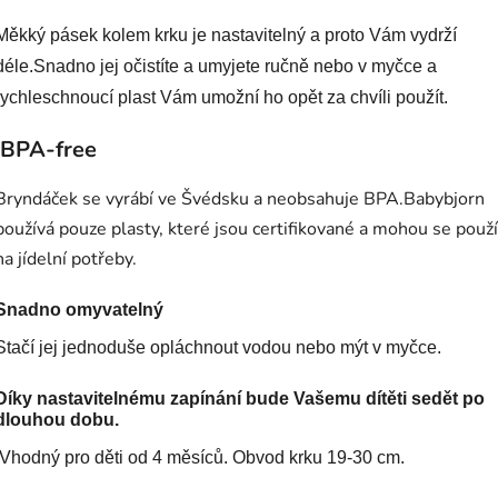
Měkký pásek kolem krku je nastavitelný a proto Vám vydrží
déle.Snadno jej očistíte a umyjete ručně nebo v myčce a
rychleschnoucí plast Vám umožní ho opět za chvíli použít.
BPA-free
Bryndáček se vyrábí ve Švédsku a neobsahuje BPA.Babybjorn
používá pouze plasty, které jsou certifikované a mohou se použ
na jídelní potřeby.
Snadno omyvatelný
Stačí jej jednoduše opláchnout vodou nebo mýt v myčce.
Díky nastavitelnému zapínání bude Vašemu dítěti sedět po
dlouhou dobu.
Vhodný pro děti od 4 měsíců. Obvod krku 19-30 cm.