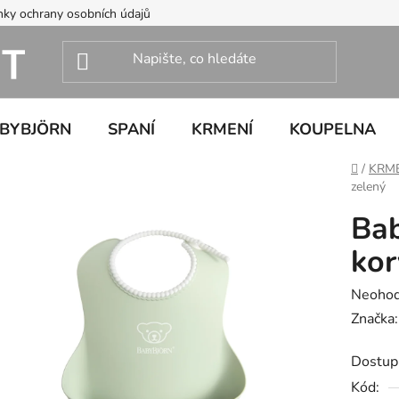
ky ochrany osobních údajů
ABYBJÖRN
SPANÍ
KRMENÍ
KOUPELNA
Domů
/
KRM
zelený
Bab
kor
Průměr
Neoho
hodnoc
Značka
produk
Dostup
je
Kód:
0,0