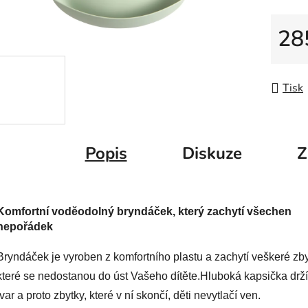
z
5
28
hvězdič
Měrná
Tisk
Popis
Diskuze
Z
Komfortní voděodolný bryndáček, který zachytí všechen
nepořádek
Bryndáček je vyroben z komfortního plastu a zachytí veškeré zby
které se nedostanou do úst Vašeho dítěte.Hluboká kapsička drží
tvar a proto zbytky, které v ní skončí, děti nevytlačí ven.