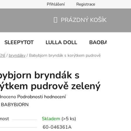
Přihlášení
Registrace
PRÁZDNÝ KOŠÍK
NÁKUPNÍ
KOŠÍK
SLEEPYTOT
LULLA DOLL
BAOBABY
U
ENÍ
/
bryndáky
/
Babybjorn bryndák s korýtkem pudrově
ybjorn bryndák s
ýtkem pudrově zelený
né
dnoceno
Podrobnosti hodnocení
ení
:
BABYBJORN
tu
nost
Skladem
(>5 ks)
60-046361A