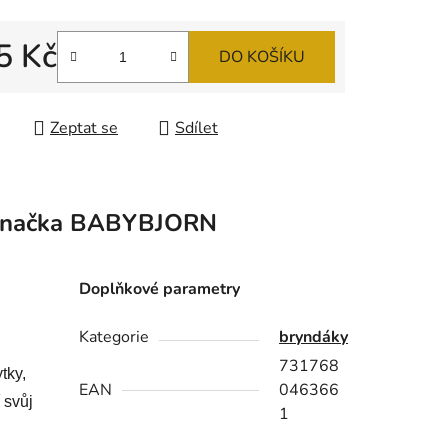
5 Kč
DO KOŠÍKU
ek.
 cena:
Zeptat se
Sdílet
načka
BABYBJORN
Doplňkové parametry
Kategorie
bryndáky
731768
tky,
EAN
046366
 svůj
1