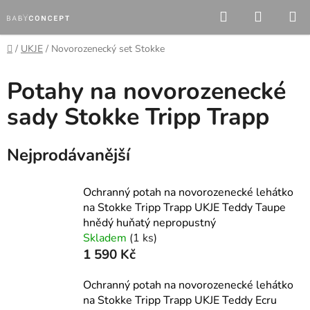
Přejít
Hledat
NÁKUP
na
KOŠÍK
obsah
Domů
/
UKJE
/
Novorozenecký set Stokke
Potahy na novorozenecké
sady Stokke Tripp Trapp
Nejprodávanější
Ochranný potah na novorozenecké lehátko
na Stokke Tripp Trapp UKJE Teddy Taupe
hnědý huňatý nepropustný
Skladem
(1 ks)
1 590 Kč
Ochranný potah na novorozenecké lehátko
na Stokke Tripp Trapp UKJE Teddy Ecru