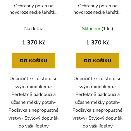
Ochranný potah na
Ochranný potah na
novorozenecké lehátko
novorozenecké lehátko
na Stokke Tripp Trapp
na Stokke Tripp Trapp
UKJE Black Waffle černý
UKJE Sand Leopard
Na dotaz
Skladem
(1 ks)
nepropustný
béžový nepropustný
1 370 Kč
1 370 Kč
DO KOŠÍKU
DO KOŠÍKU
Odpočiňte si u stolu se
Odpočiňte si u stolu se
svým miminkem:-
svým miminkem:-
Perfektně padnoucí a
Perfektně padnoucí a
úžasně měkký potah-
úžasně měkký potah-
Podšívka z nepropustné
Podšívka z nepropustné
vrstvy- Stylový doplněk
vrstvy- Stylový doplněk
do vaší jídelny
do vaší jídelny