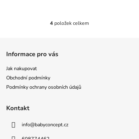
4
položek celkem
O
v
l
Z
á
á
d
Informace pro vás
p
a
a
c
Jak nakupovat
t
í
Obchodní podmínky
p
í
r
Podmínky ochrany osobních údajů
v
k
Kontakt
y
v
ý
info
@
babyconcept.cz
p
i
608774462