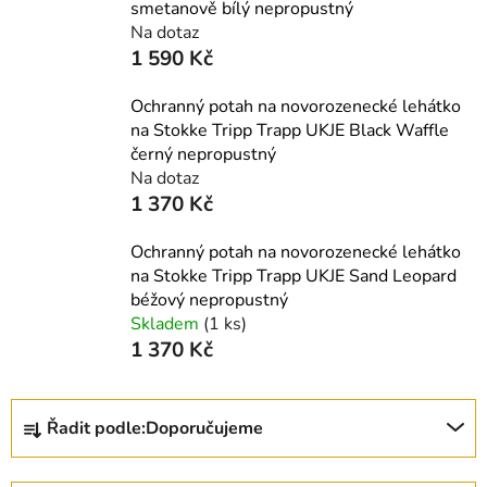
smetanově bílý nepropustný
Na dotaz
1 590 Kč
Ochranný potah na novorozenecké lehátko
na Stokke Tripp Trapp UKJE Black Waffle
černý nepropustný
Na dotaz
1 370 Kč
Ochranný potah na novorozenecké lehátko
na Stokke Tripp Trapp UKJE Sand Leopard
béžový nepropustný
Skladem
(1 ks)
1 370 Kč
Ř
Řadit podle:
Doporučujeme
a
z