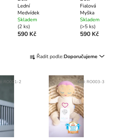
Lední
Fialová
Medvídek
Myška
Skladem
Skladem
(2 ks)
(>5 ks)
590 Kč
590 Kč
Ř
Řadit podle:
Doporučujeme
a
z
e
d:
RO001-2
Kód:
RO003-3
n
í
p
r
o
d
u