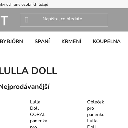
ky ochrany osobních údajů
ABYBJÖRN
SPANÍ
KRMENÍ
KOUPELNA
LULLA DOLL
Nejprodávanější
Lulla
Obleček
Doll
pro
CORAL
panenku
panenka
Lulla
pro
Doll