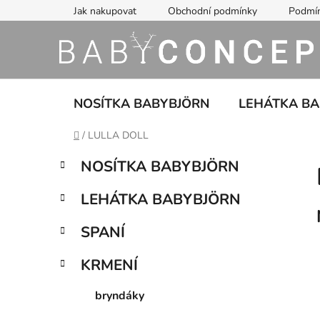
Přejít
Jak nakupovat
Obchodní podmínky
Podmín
na
obsah
NOSÍTKA BABYBJÖRN
LEHÁTKA B
Domů
/
LULLA DOLL
P
K
Přeskočit
NOSÍTKA BABYBJÖRN
a
kategorie
o
t
s
LEHÁTKA BABYBJÖRN
e
t
g
r
SPANÍ
o
a
r
KRMENÍ
i
n
e
n
bryndáky
í