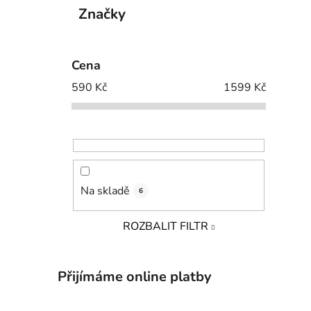
Značky
Cena
590
Kč
1599
Kč
Na skladě
6
ROZBALIT FILTR
Přijímáme online platby