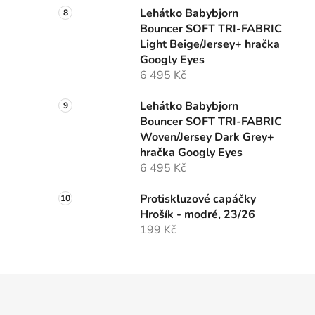
Lehátko Babybjorn
Bouncer SOFT TRI-FABRIC
Light Beige/Jersey+ hračka
Googly Eyes
6 495 Kč
Lehátko Babybjorn
Bouncer SOFT TRI-FABRIC
Woven/Jersey Dark Grey+
hračka Googly Eyes
6 495 Kč
Protiskluzové capáčky
Hrošík - modré, 23/26
199 Kč
Z