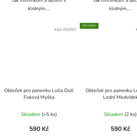
tak miminkům a dětem s
tak miminkům a dě
klidným,...
klidným,...
NOVINKA
Kód:
RO007
Obleček pro panenku Lulla Doll
Obleček pro panenku Lu
Fialová Myška
Lední Medvíde
Skladem
(>5 ks)
Skladem
(2 ks)
590 Kč
590 Kč