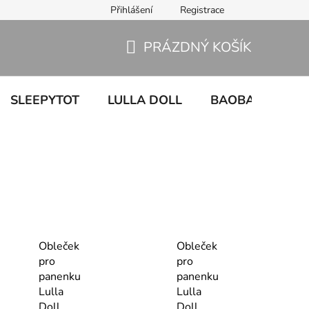
Přihlášení
Registrace
PRÁZDNÝ KOŠÍK
NÁKUPNÍ
KOŠÍK
SLEEPYTOT
LULLA DOLL
BAOBABY
U
Obleček
Obleček
pro
pro
panenku
panenku
Lulla
Lulla
Doll
Doll