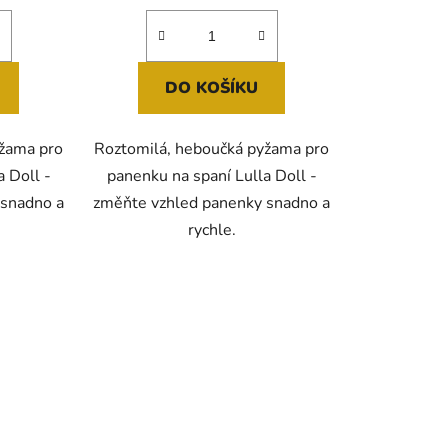
DO KOŠÍKU
yžama pro
Roztomilá, heboučká pyžama pro
a Doll -
panenku na spaní Lulla Doll -
 snadno a
změňte vzhled panenky snadno a
rychle.