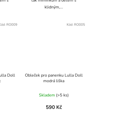
tem s
tak miminkům a dětem s
klidným,...
Kód:
RO009
Kód:
RO005
lla Doll
Obleček pro panenku Lulla Doll
k
modrá liška
Skladem
(>5 ks)
590 Kč