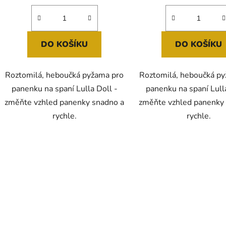
DO KOŠÍKU
DO KOŠÍKU
Roztomilá, heboučká pyžama pro
Roztomilá, heboučká p
panenku na spaní Lulla Doll -
panenku na spaní Lull
změňte vzhled panenky snadno a
změňte vzhled panenky
rychle.
rychle.
O
v
l
á
d
a
c