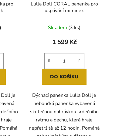
k
ka pro
Lulla Doll CORAL panenka pro
t
ek
uspávání miminek
ů
né
Průměrné
)
Skladem
(3 ks)
ení
hodnocení
tu
produktu
1 599 Kč
je
3,8
z
5
DO KOŠÍKU
ek.
hvězdiček.
 Doll je
Dýchací panenka Lulla Doll je
bavená
heboučká panenka vybavená
rdečního
skutečnou nahrávkou srdečního
 hraje
rytmu a dechu, která hraje
. Pomáhá
nepřetržitě až 12 hodin. Pomáhá