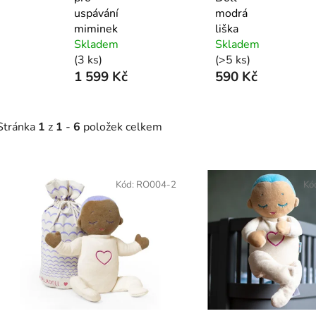
uspávání
modrá
miminek
liška
Skladem
Skladem
(3 ks)
(>5 ks)
1 599 Kč
590 Kč
Stránka
1
z
1
-
6
položek celkem
V
ý
Kód:
RO004-2
Kó
p
s
p
r
o