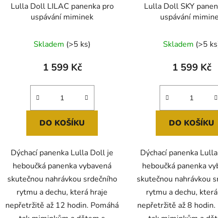
d
Lulla Doll LILAC panenka pro
Lulla Doll SKY panen
u
uspávání miminek
uspávání mimin
k
Průměr
t
Skladem
(>5 ks)
Skladem
(>5 ks
ů
hodnoc
produk
1 599 Kč
1 599 Kč
je
5,0
z
5
DO KOŠÍKU
DO KOŠÍKU
hvězdič
Dýchací panenka Lulla Doll je
Dýchací panenka Lulla
heboučká panenka vybavená
heboučká panenka vy
skutečnou nahrávkou srdečního
skutečnou nahrávkou s
rytmu a dechu, která hraje
rytmu a dechu, která
nepřetržitě až 12 hodin. Pomáhá
nepřetržitě až 8 hodin