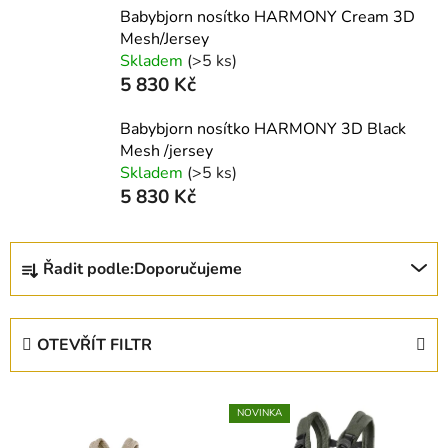
Babybjorn nosítko HARMONY Cream 3D
Mesh/Jersey
Skladem
(>5 ks)
5 830 Kč
Babybjorn nosítko HARMONY 3D Black
Mesh /jersey
Skladem
(>5 ks)
5 830 Kč
Ř
Řadit podle:
Doporučujeme
a
z
e
OTEVŘÍT FILTR
n
í
V
p
NOVINKA
ý
r