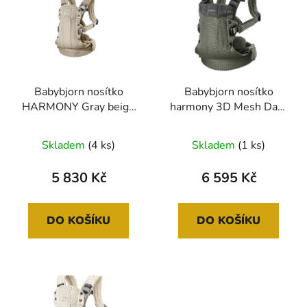
p
o
i
d
s
u
p
k
r
t
Babybjorn nosítko
Babybjorn nosítko
o
ů
HARMONY Gray beige
harmony 3D Mesh Dark
d
3D Mesh
green
u
Skladem
(4 ks)
Skladem
(1 ks)
k
t
5 830 Kč
6 595 Kč
ů
DO KOŠÍKU
DO KOŠÍKU