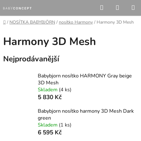
Přejít
Hledat
NÁKUP
na
KOŠÍK
obsah
Domů
/
NOSÍTKA BABYBJÖRN
/
nosítko Harmony
/
Harmony 3D Mesh
Harmony 3D Mesh
Nejprodávanější
Babybjorn nosítko HARMONY Gray beige
3D Mesh
Skladem
(4 ks)
5 830 Kč
Babybjorn nosítko harmony 3D Mesh Dark
green
Skladem
(1 ks)
6 595 Kč