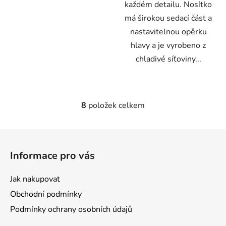
každém detailu. Nosítko
má širokou sedací část a
nastavitelnou opěrku
hlavy a je vyrobeno z
chladivé síťoviny...
8
položek celkem
O
v
l
Z
á
á
d
Informace pro vás
p
a
a
c
Jak nakupovat
t
í
Obchodní podmínky
p
í
r
Podmínky ochrany osobních údajů
v