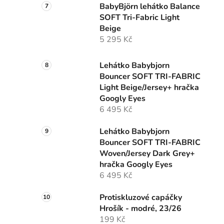
BabyBjörn lehátko Balance
SOFT Tri-Fabric Light
Beige
5 295 Kč
Lehátko Babybjorn
Bouncer SOFT TRI-FABRIC
Light Beige/Jersey+ hračka
Googly Eyes
6 495 Kč
Lehátko Babybjorn
Bouncer SOFT TRI-FABRIC
Woven/Jersey Dark Grey+
hračka Googly Eyes
6 495 Kč
Protiskluzové capáčky
Hrošík - modré, 23/26
199 Kč