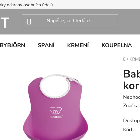
ky ochrany osobních údajů
ABYBJÖRN
SPANÍ
KRMENÍ
KOUPELNA
Domů
/
KRM
Bab
kor
Průměr
Neoho
hodnoc
Značka
produk
Dostup
je
Kód:
0,0
z