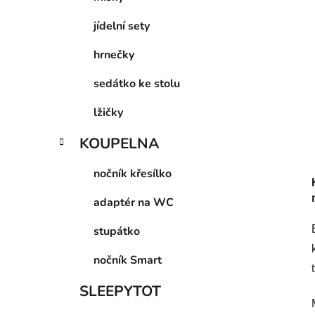
a
jídelní sety
n
e
hrnečky
l
sedátko ke stolu
lžičky
KOUPELNA
nočník křesílko
adaptér na WC
stupátko
nočník Smart
SLEEPYTOT