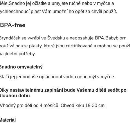
déle.Snadno jej očistíte a umyjete ručně nebo v myčce a
rychleschnoucí plast Vám umožní ho opět za chvíli použít.
BPA-free
Bryndáček se vyrábí ve Švédsku a neobsahuje BPA.Babybjorn
používá pouze plasty, které jsou certifikované a mohou se použ
na jídelní potřeby.
Snadno omyvatelný
Stačí jej jednoduše opláchnout vodou nebo mýt v myčce.
Díky nastavitelnému zapínání bude Vašemu dítěti sedět po
dlouhou dobu.
Vhodný pro děti od 4 měsíců. Obvod krku 19-30 cm.
Materiál