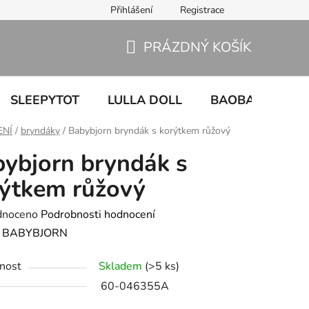
Přihlášení
Registrace
PRÁZDNÝ KOŠÍK
NÁKUPNÍ
KOŠÍK
SLEEPYTOT
LULLA DOLL
BAOBABY
U
ENÍ
/
bryndáky
/
Babybjorn bryndák s korýtkem růžový
ybjorn bryndák s
ýtkem růžový
né
dnoceno
Podrobnosti hodnocení
ení
:
BABYBJORN
tu
nost
Skladem
(>5 ks)
60-046355A