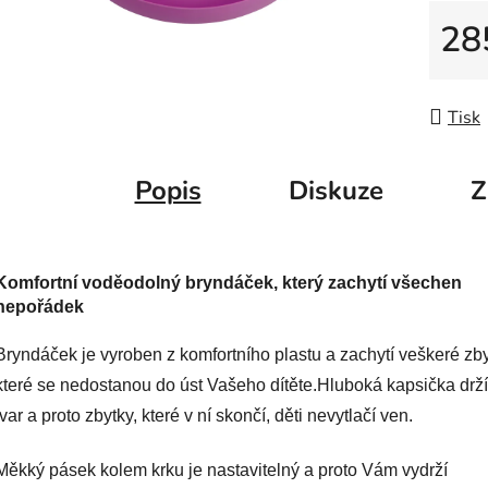
5
28
hvězdič
Měrná
Tisk
Popis
Diskuze
Z
Komfortní voděodolný bryndáček, který zachytí všechen
nepořádek
Bryndáček je vyroben z komfortního plastu a zachytí veškeré zby
které se nedostanou do úst Vašeho dítěte.Hluboká kapsička drží
tvar a proto zbytky, které v ní skončí, děti nevytlačí ven.
Měkký pásek kolem krku je nastavitelný a proto Vám vydrží