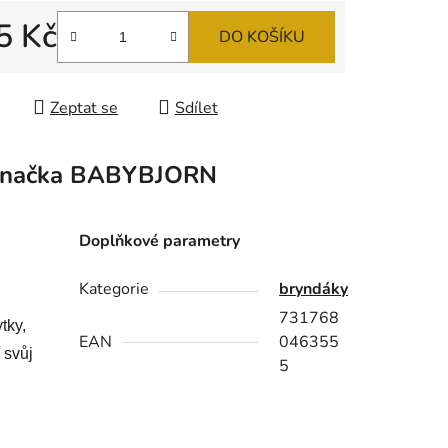
5 Kč
DO KOŠÍKU
ek.
 cena:
Zeptat se
Sdílet
načka
BABYBJORN
Doplňkové parametry
Kategorie
bryndáky
731768
tky,
EAN
046355
 svůj
5