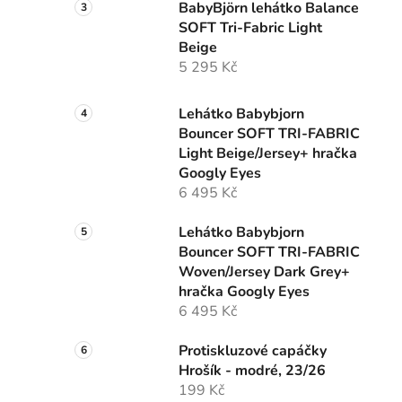
BabyBjörn lehátko Balance
SOFT Tri-Fabric Light
Beige
5 295 Kč
Lehátko Babybjorn
Bouncer SOFT TRI-FABRIC
Light Beige/Jersey+ hračka
Googly Eyes
6 495 Kč
Lehátko Babybjorn
Bouncer SOFT TRI-FABRIC
Woven/Jersey Dark Grey+
hračka Googly Eyes
6 495 Kč
Protiskluzové capáčky
Hrošík - modré, 23/26
199 Kč