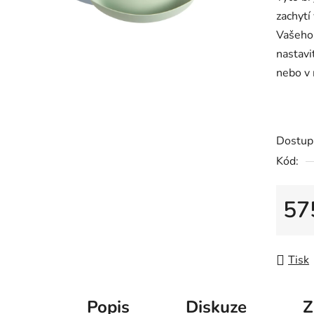
je
zachytí
0,0
Vašeho 
z
nastavi
5
nebo v
hvězdič
Dostup
Kód:
57
Měrná
Tisk
Popis
Diskuze
Z