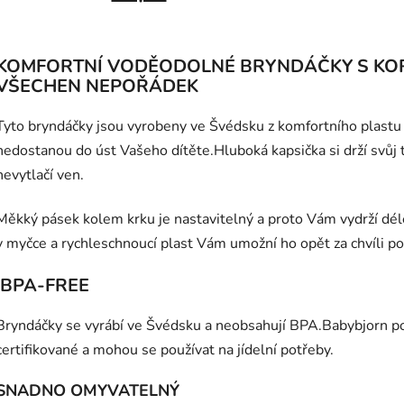
KOMFORTNÍ VODĚODOLNÉ BRYNDÁČKY S KO
VŠECHEN NEPOŘÁDEK
Tyto bryndáčky jsou vyrobeny ve Švédsku z komfortního plastu a
nedostanou do úst Vašeho dítěte.Hluboká kapsička si drží svůj tv
nevytlačí ven.
Měkký pásek kolem krku je nastavitelný a proto Vám vydrží dél
v myčce a rychleschnoucí plast Vám umožní ho opět za chvíli po
BPA-FREE
Bryndáčky se vyrábí ve Švédsku a neobsahují BPA.Babybjorn pou
certifikované a mohou se používat na jídelní potřeby.
SNADNO OMYVATELNÝ