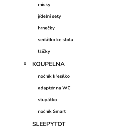
p
misky
a
jídelní sety
n
e
hrnečky
l
sedátko ke stolu
lžičky
KOUPELNA
nočník křesílko
adaptér na WC
stupátko
nočník Smart
SLEEPYTOT