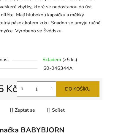
 veškeré zbytky, které se nedostanou do úst
dítěte. Mají hlubokou kapsičku a měkký
telný pásek kolem krku. Snadno se umyje ručně
 myčce. Vyrobeno ve Švédsku.
ek.
nost
Skladem
(>5 ks)
60-046344A
5 Kč
DO KOŠÍKU
 cena:
Zeptat se
Sdílet
načka
BABYBJORN