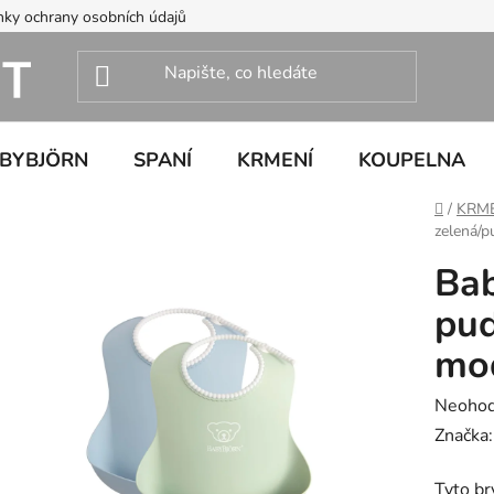
ky ochrany osobních údajů
ABYBJÖRN
SPANÍ
KRMENÍ
KOUPELNA
Domů
/
KRM
zelená/
Bab
pud
mo
Průměr
Neoho
hodnoc
Značka
produk
Tyto br