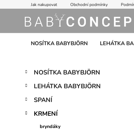
Přejít
Jak nakupovat
Obchodní podmínky
Podmín
na
obsah
NOSÍTKA BABYBJÖRN
LEHÁTKA B
P
K
Přeskočit
NOSÍTKA BABYBJÖRN
a
kategorie
o
t
s
LEHÁTKA BABYBJÖRN
e
t
g
r
SPANÍ
o
a
r
KRMENÍ
i
n
e
n
bryndáky
í