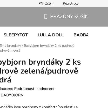
Přihlášení
Registrace
PRÁZDNÝ KOŠÍK
NÁKUPNÍ
KOŠÍK
SLEEPYTOT
LULLA DOLL
BAOBABY
U
ENÍ
/
bryndáky
/
Babybjorn bryndáky 2 ks pudrově
pudrově modrá
ybjorn bryndáky 2 ks
rově zelená/pudrově
drá
né
dnoceno
Podrobnosti hodnocení
ení
:
BABYBJORN
tu
yndáčky jsou vyrobeny z komfortního plastu a