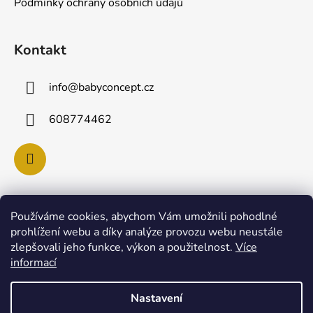
Podmínky ochrany osobních údajů
Kontakt
info
@
babyconcept.cz
608774462
Používáme cookies, abychom Vám umožnili pohodlné
Poslední hodnocení produktů
prohlížení webu a díky analýze provozu webu neustále
zlepšovali jeho funkce, výkon a použitelnost.
Více
Lulla Doll SKY panenka pro uspávání miminek
informací
|
Hodnocení produktu je 5 z 5 hvězdiček.
Nastavení