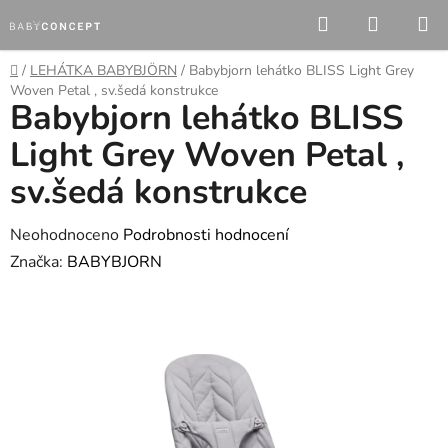
Přejít
Hledat
NÁKUP
na
KOŠÍK
obsah
Domů
/
LEHÁTKA BABYBJÖRN
/
Babybjorn lehátko BLISS Light Grey
Woven Petal , sv.šedá konstrukce
Babybjorn lehátko BLISS
Light Grey Woven Petal ,
sv.šedá konstrukce
Průměrné
Neohodnoceno
Podrobnosti hodnocení
hodnocení
Značka:
BABYBJORN
produktu
je
0,0
z
5
hvězdiček.