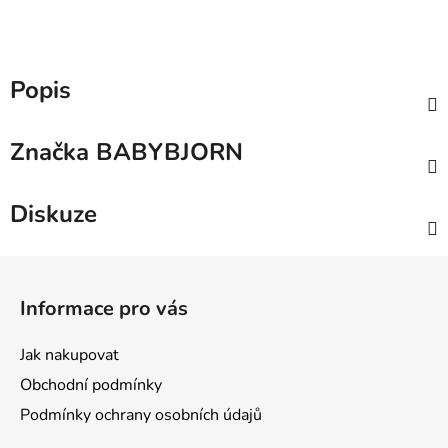
Popis
Značka
BABYBJORN
Diskuze
Z
á
Informace pro vás
p
a
Jak nakupovat
t
Obchodní podmínky
í
Podmínky ochrany osobních údajů