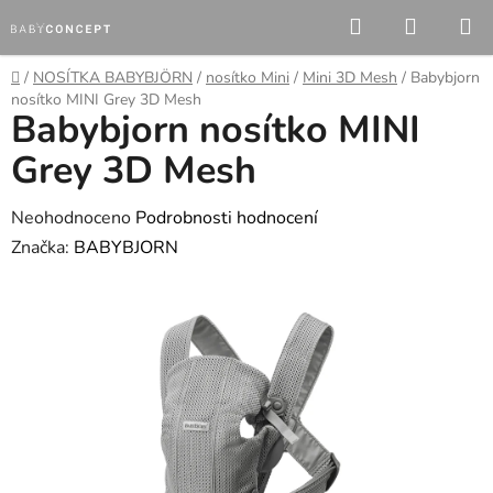
Přejít
Hledat
NÁKUP
na
KOŠÍK
obsah
Domů
/
NOSÍTKA BABYBJÖRN
/
nosítko Mini
/
Mini 3D Mesh
/
Babybjorn
nosítko MINI Grey 3D Mesh
Babybjorn nosítko MINI
Grey 3D Mesh
Průměrné
Neohodnoceno
Podrobnosti hodnocení
hodnocení
Značka:
BABYBJORN
produktu
je
0,0
z
5
hvězdiček.