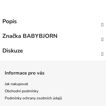
Popis
Značka
BABYBJORN
Diskuze
Z
á
Informace pro vás
p
a
Jak nakupovat
t
Obchodní podmínky
í
Podmínky ochrany osobních údajů