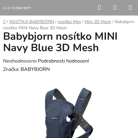
Přejít
Hledat
NÁKUP
na
KOŠÍK
obsah
Domů
/
NOSÍTKA BABYBJÖRN
/
nosítko Mini
/
Mini 3D Mesh
/
Babybjorn
nosítko MINI Navy Blue 3D Mesh
Babybjorn nosítko MINI
Navy Blue 3D Mesh
Průměrné
Neohodnoceno
Podrobnosti hodnocení
hodnocení
Značka:
BABYBJORN
produktu
je
0,0
z
5
hvězdiček.