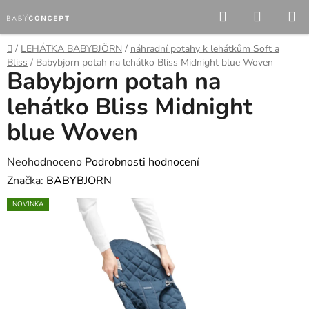
Přejít
Hledat
NÁKUP
na
KOŠÍK
obsah
Domů
/
LEHÁTKA BABYBJÖRN
/
náhradní potahy k lehátkům Soft a
Bliss
/
Babybjorn potah na lehátko Bliss Midnight blue Woven
Babybjorn potah na
lehátko Bliss Midnight
blue Woven
Průměrné
Neohodnoceno
Podrobnosti hodnocení
hodnocení
Značka:
BABYBJORN
produktu
NOVINKA
je
0,0
z
5
hvězdiček.