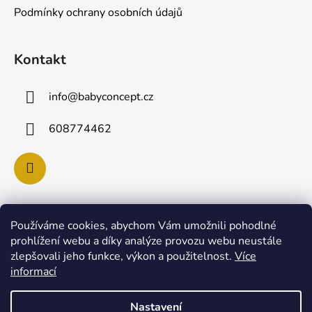
í
Podmínky ochrany osobních údajů
Kontakt
info
@
babyconcept.cz
608774462
Používáme cookies, abychom Vám umožnili pohodlné
Poslední hodnocení produktů
prohlížení webu a díky analýze provozu webu neustále
zlepšovali jeho funkce, výkon a použitelnost.
Více
Lulla Doll SKY panenka pro uspávání miminek
informací
|
Hodnocení produktu je 5 z 5 hvězdiček.
Nastavení