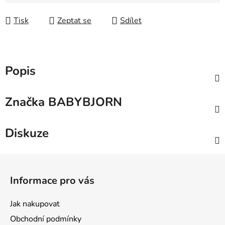
Měrná cena:
Tisk
Zeptat se
Sdílet
Popis
Značka
BABYBJORN
Diskuze
Z
á
Informace pro vás
p
a
Jak nakupovat
t
Obchodní podmínky