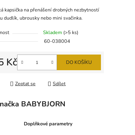
tu
ká kapsička na přenášení drobných nezbytností
ou dudlík, ubrousky nebo mini svačinka.
nost
Skladem
(>5 ks)
60-038004
ek.
5 Kč
DO KOŠÍKU
 cena:
Zeptat se
Sdílet
načka
BABYBJORN
Doplňkové parametry