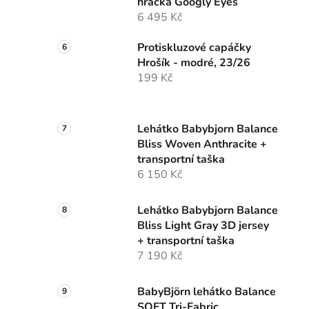
hračka Googly Eyes
6 495 Kč
Protiskluzové capáčky
Hrošík - modré, 23/26
199 Kč
Lehátko Babybjorn Balance
Bliss Woven Anthracite +
transportní taška
6 150 Kč
Lehátko Babybjorn Balance
Bliss Light Gray 3D jersey
+ transportní taška
7 190 Kč
BabyBjörn lehátko Balance
SOFT Tri-Fabric