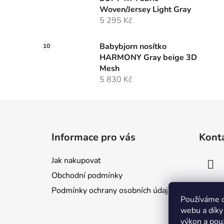
Woven/Jersey Light Gray
5 295 Kč
Babybjorn nosítko
HARMONY Gray beige 3D
Mesh
5 830 Kč
Z
á
Informace pro vás
Kont
p
a
Jak nakupovat
t
Obchodní podmínky
í
Podmínky ochrany osobních údajů
Používáme c
webu a díky
výkon a pou