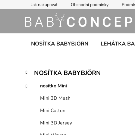
Přejít
Jak nakupovat
Obchodní podmínky
Podmín
na
obsah
NOSÍTKA BABYBJÖRN
LEHÁTKA B
P
K
Přeskočit
NOSÍTKA BABYBJÖRN
a
kategorie
o
t
s
nosítko Mini
e
t
g
Mini 3D Mesh
r
o
a
r
Mini Cotton
i
n
e
n
Mini 3D Jersey
í