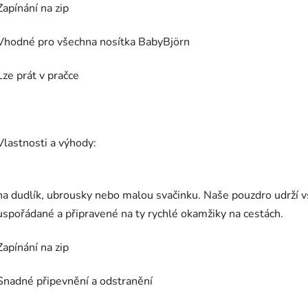
Zapínání na zip
Vhodné pro všechna nosítka BabyBjörn
Lze prát v pračce
Vlastnosti a výhody:
na dudlík, ubrousky nebo malou svačinku. Naše pouzdro udrží 
uspořádané a připravené na ty rychlé okamžiky na cestách.
Zapínání na zip
Snadné připevnění a odstranění