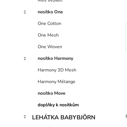
Mini Woven
p
a
nosítko One
n
One Cotton
e
l
One Mesh
One Woven
nosítko Harmony
Harmony 3D Mesh
Harmony Mélange
nosítko Move
doplňky k nosítkům
LEHÁTKA BABYBJÖRN