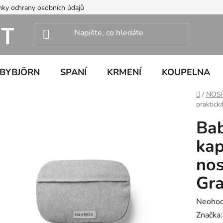
ky ochrany osobních údajů
ABYBJÖRN
SPANÍ
KRMENÍ
KOUPELNA
Domů
/
NOS
praktick
Bab
kap
nos
Gr
Průměr
Neoho
hodnoc
Značka