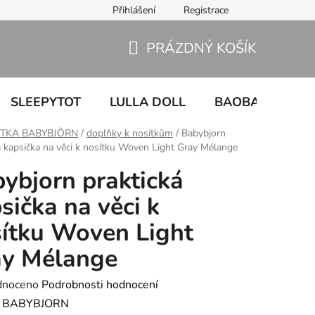
Přihlášení
Registrace
PRÁZDNÝ KOŠÍK
NÁKUPNÍ
KOŠÍK
SLEEPYTOT
LULLA DOLL
BAOBABY
U
ÍTKA BABYBJÖRN
/
doplňky k nosítkům
/
Babybjorn
á kapsička na věci k nosítku Woven Light Gray Mélange
ybjorn praktická
sička na věci k
ítku Woven Light
ay Mélange
né
dnoceno
Podrobnosti hodnocení
ení
:
BABYBJORN