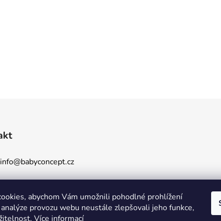
akt
info
@
babyconcept.cz
608774462
ookies, abychom Vám umožnili pohodlné prohlížení
 analýze provozu webu neustále zlepšovali jeho funkce,
žitelnost.
Více informací