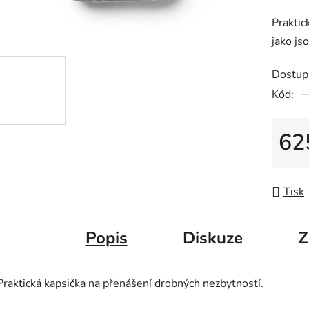
produk
Praktic
je
jako js
0,0
z
Dostup
5
Kód:
hvězdič
62
Měrná
Tisk
Popis
Diskuze
Z
Praktická kapsička na přenášení drobných nezbytností.