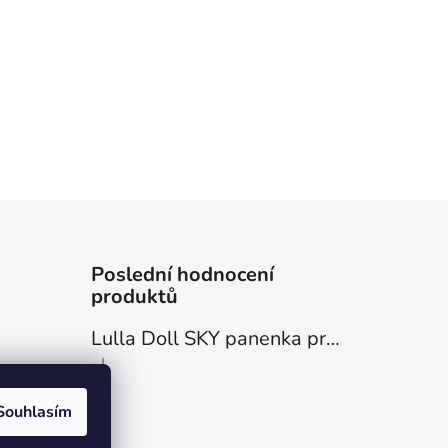
Poslední hodnocení
produktů
Lulla Doll SKY panenka pro uspávání miminek
|
Hodnocení produktu je 5 z 5 hvězdiček.
Souhlasím