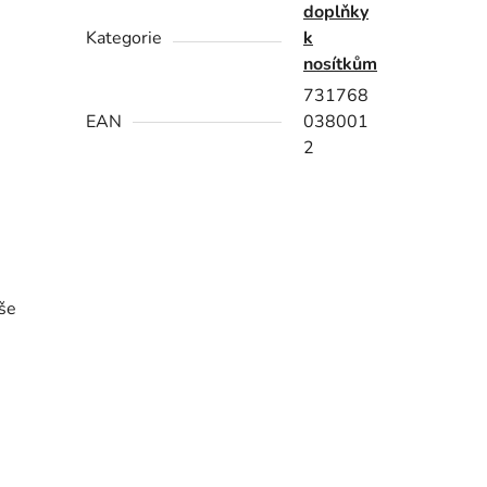
doplňky
Kategorie
k
nosítkům
731768
EAN
038001
2
vše