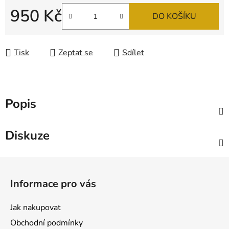
950 Kč
DO KOŠÍKU
Měrná cena:
Tisk
Zeptat se
Sdílet
Popis
Diskuze
Z
á
Informace pro vás
p
a
Jak nakupovat
t
Obchodní podmínky