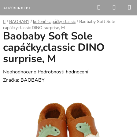
Přejít
Hledat
NÁKUP
na
KOŠÍK
obsah
Domů
/
BAOBABY
/
kožené capáčky classic
/
Baobaby Soft Sole
capáčky,classic DINO surprise, M
Baobaby Soft Sole
capáčky,classic DINO
surprise, M
Průměrné
Neohodnoceno
Podrobnosti hodnocení
hodnocení
Značka:
BAOBABY
produktu
je
0,0
z
5
hvězdiček.