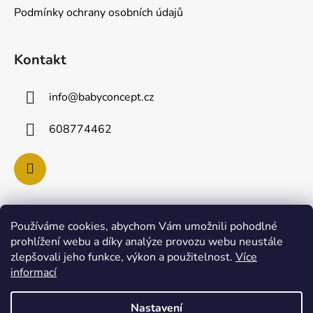
í
Podmínky ochrany osobních údajů
Kontakt
info
@
babyconcept.cz
608774462
Používáme cookies, abychom Vám umožnili pohodlné
Poslední hodnocení produktů
prohlížení webu a díky analýze provozu webu neustále
zlepšovali jeho funkce, výkon a použitelnost.
Více
Lulla Doll SKY panenka pro uspávání miminek
informací
|
Hodnocení produktu je 5 z 5 hvězdiček.
Nastavení