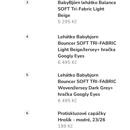
BabyBjörn lehátko Balance
SOFT Tri-Fabric Light
Beige
5 295 Kč
Lehátko Babybjorn
Bouncer SOFT TRI-FABRIC
Light Beige/Jersey+ hračka
Googly Eyes
6 495 Kč
Lehátko Babybjorn
Bouncer SOFT TRI-FABRIC
Woven/Jersey Dark Grey+
hračka Googly Eyes
6 495 Kč
Protiskluzové capáčky
Hrošík - modré, 23/26
199 Kč