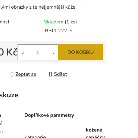
lými obrázky z té nejjemnější kůže.
nost
Skladem
(1 ks)
BBCL222-S
ek.
0 Kč
DO KOŠÍKU
 cena:
Zeptat se
Sdílet
skuze
a
Doplňkové parametry
ré
kožené
oj
Kategorie
capáčky