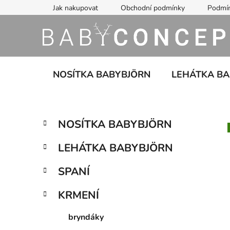
Přejít
Jak nakupovat
Obchodní podmínky
Podmín
na
obsah
NOSÍTKA BABYBJÖRN
LEHÁTKA B
P
K
Přeskočit
NOSÍTKA BABYBJÖRN
a
kategorie
o
t
s
LEHÁTKA BABYBJÖRN
e
t
g
r
SPANÍ
o
a
r
KRMENÍ
i
n
e
n
bryndáky
í