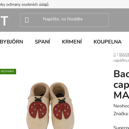
ky ochrany osobních údajů
ABYBJÖRN
SPANÍ
KRMENÍ
KOUPELNA
Domů
/
BAO
capáčky,
Bao
NOVINKA
cap
MAR
Průměr
Neoho
hodnoc
Značka
produk
Superpo