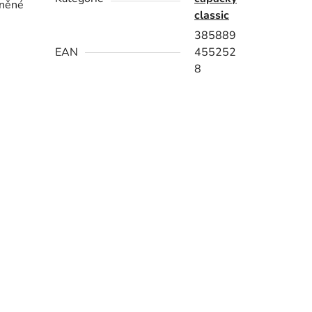
iněné
classic
385889
EAN
455252
8