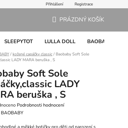
Přihlášení
Registrace
PRÁZDNÝ KOŠÍK
NÁKUPNÍ
KOŠÍK
SLEEPYTOT
LULLA DOLL
BAOBABY
U
BABY
/
kožené capáčky classic
/
Baobaby Soft Sole
classic LADY MARA beruška , S
baby Soft Sole
áčky,classic LADY
A beruška , S
né
dnoceno
Podrobnosti hodnocení
ení
:
BAOBABY
tu
hodlné a měkké botičky pro děti od narození s