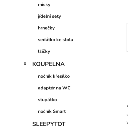
p
misky
a
jídelní sety
n
e
hrnečky
l
sedátko ke stolu
lžičky
KOUPELNA
nočník křesílko
adaptér na WC
stupátko
nočník Smart
SLEEPYTOT