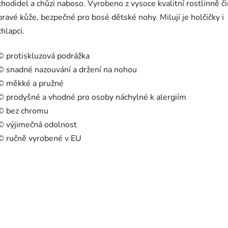
chodidel a chůzi naboso. Vyrobeno z vysoce kvalitní rostlinně č
pravé kůže, bezpečné pro bosé dětské nohy. Milují je holčičky i
chlapci.
© protiskluzová podrážka
© snadné nazouvání a držení na nohou
© měkké a pružné
© prodyšné a vhodné pro osoby náchylné k alergiím
© bez chromu
© výjimečná odolnost
© ručně vyrobené v EU