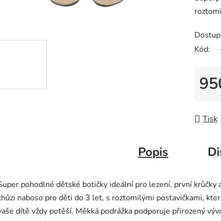
je
roztomi
0,0
z
Dostup
5
Kód:
hvězdič
95
Měrná
Tisk
Popis
Di
Super pohodlné dětské botičky ideální pro lezení, první krůčky 
chůzi naboso pro děti do 3 let, s roztomilými postavičkami, kte
vaše dítě vždy potěší. Měkká podrážka podporuje přirozený výv