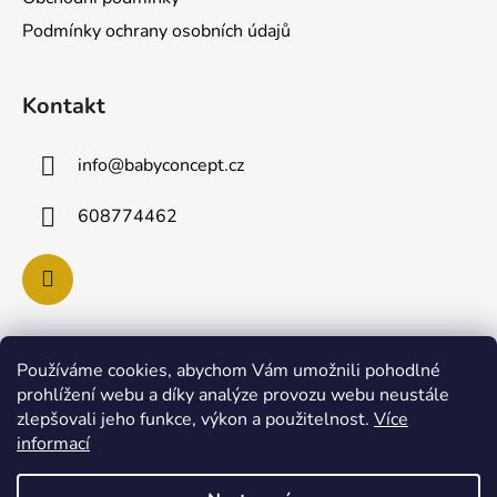
í
Podmínky ochrany osobních údajů
Kontakt
info
@
babyconcept.cz
608774462
Používáme cookies, abychom Vám umožnili pohodlné
Poslední hodnocení produktů
prohlížení webu a díky analýze provozu webu neustále
zlepšovali jeho funkce, výkon a použitelnost.
Více
Lulla Doll SKY panenka pro uspávání miminek
informací
|
Hodnocení produktu je 5 z 5 hvězdiček.