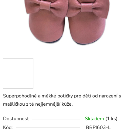
hvězdiček.
Superpohodlné a měkké botičky pro děti od narození s
mašličkou z té nejjemnější kůže.
Dostupnost
Skladem
(1 ks)
Kód:
BBPI603-L