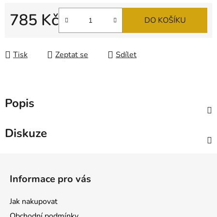
785 Kč
DO KOŠÍKU
Měrná cena:
Tisk
Zeptat se
Sdílet
Popis
Diskuze
Z
á
Informace pro vás
p
a
Jak nakupovat
t
Obchodní podmínky