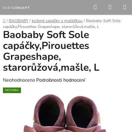
Přejít
Hledat
NÁKUP
na
KOŠÍK
obsah
Domů
/
BAOBABY
/
kožené capáčky s mašličkou
/
Baobaby Soft Sole
capáčky,Pirouettes Grapeshape, starorůžová,mašle, L
Baobaby Soft Sole
capáčky,Pirouettes
Grapeshape,
starorůžová,mašle, L
Průměrné
Neohodnoceno
Podrobnosti hodnocení
hodnocení
NOVINKA
produktu
je
0,0
z
5