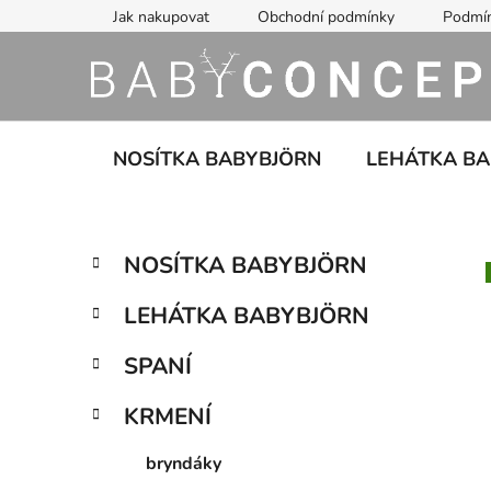
Přejít
Jak nakupovat
Obchodní podmínky
Podmín
na
obsah
NOSÍTKA BABYBJÖRN
LEHÁTKA B
P
K
Přeskočit
NOSÍTKA BABYBJÖRN
a
kategorie
o
t
s
LEHÁTKA BABYBJÖRN
e
t
g
r
SPANÍ
o
a
r
KRMENÍ
i
n
e
n
bryndáky
í