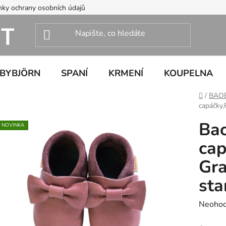
ky ochrany osobních údajů
ABYBJÖRN
SPANÍ
KRMENÍ
KOUPELNA
Domů
/
BAO
capáčky,
Bao
NOVINKA
cap
Gra
sta
Průměr
Neoho
hodnoc