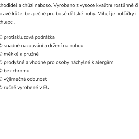
chodidel a chůzi naboso. Vyrobeno z vysoce kvalitní rostlinně č
pravé kůže, bezpečné pro bosé dětské nohy. Milují je holčičky i
chlapci.
© protiskluzová podrážka
© snadné nazouvání a držení na nohou
© měkké a pružné
© prodyšné a vhodné pro osoby náchylné k alergiím
© bez chromu
© výjimečná odolnost
© ručně vyrobené v EU