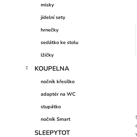
p
misky
a
jídelní sety
n
e
hrnečky
l
sedátko ke stolu
lžičky
KOUPELNA
nočník křesílko
adaptér na WC
stupátko
nočník Smart
SLEEPYTOT