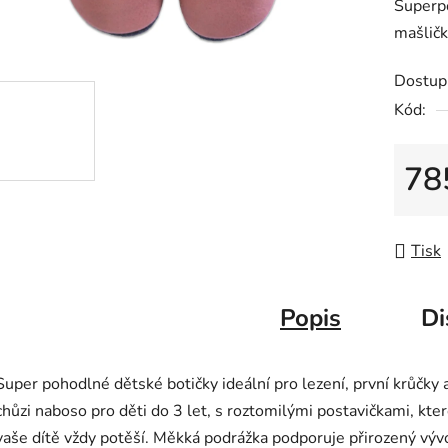
Superpo
produk
mašličk
je
0,0
Dostup
z
Kód:
5
hvězdič
78
Měrná
Tisk
Popis
Di
Super pohodlné dětské botičky ideální pro lezení, první krůčky 
chůzi naboso pro děti do 3 let, s roztomilými postavičkami, kte
vaše dítě vždy potěší. Měkká podrážka podporuje přirozený výv