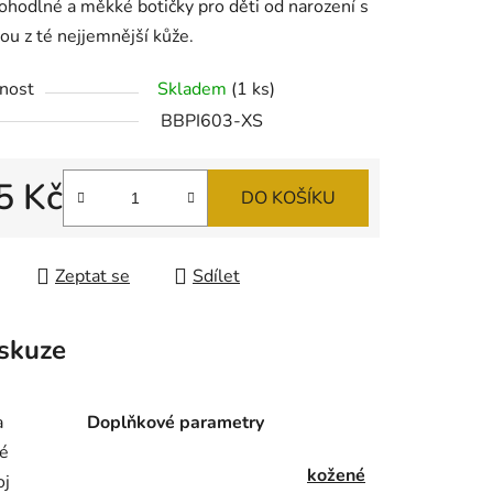
hodlné a měkké botičky pro děti od narození s
tu
ou z té nejjemnější kůže.
nost
Skladem
(1 ks)
BBPI603-XS
ek.
5 Kč
DO KOŠÍKU
 cena:
Zeptat se
Sdílet
skuze
a
Doplňkové parametry
ré
kožené
oj