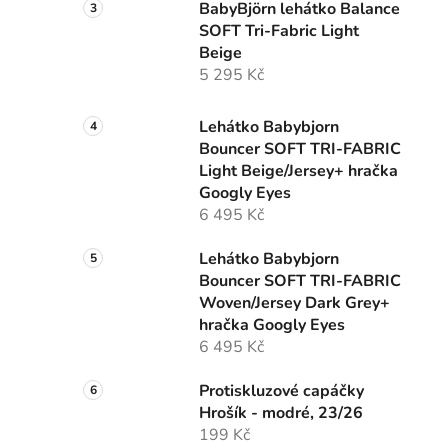
BabyBjörn lehátko Balance
SOFT Tri-Fabric Light
Beige
5 295 Kč
Lehátko Babybjorn
Bouncer SOFT TRI-FABRIC
Light Beige/Jersey+ hračka
Googly Eyes
6 495 Kč
Lehátko Babybjorn
Bouncer SOFT TRI-FABRIC
Woven/Jersey Dark Grey+
hračka Googly Eyes
6 495 Kč
Protiskluzové capáčky
Hrošík - modré, 23/26
199 Kč