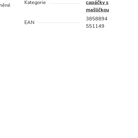
Kategorie
capáčky s
iněné
mašličkou
3858894
EAN
551149