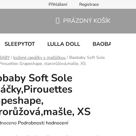
Přihlášení
Registrace
PRÁZDNÝ KOŠÍK
NÁKUPNÍ
KOŠÍK
SLEEPYTOT
LULLA DOLL
BAOBABY
U
BABY
/
kožené capáčky s mašličkou
/
Baobaby Soft Sole
Pirouettes Grapeshape, starorůžová,mašle, XS
baby Soft Sole
áčky,Pirouettes
peshape,
rorůžová,mašle, XS
né
dnoceno
Podrobnosti hodnocení
ení