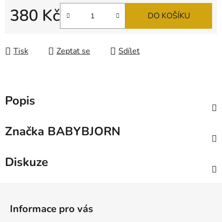
380 Kč
DO KOŠÍKU
Měrná cena:
Tisk
Zeptat se
Sdílet
Popis
Značka
BABYBJORN
Diskuze
Z
á
Informace pro vás
p