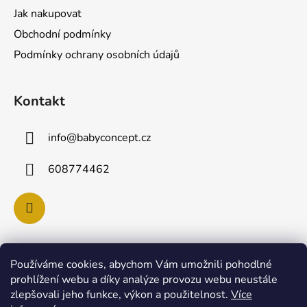
a
Jak nakupovat
t
Obchodní podmínky
í
Podmínky ochrany osobních údajů
Kontakt
info
@
babyconcept.cz
608774462
Používáme cookies, abychom Vám umožnili pohodlné
Poslední hodnocení produktů
prohlížení webu a díky analýze provozu webu neustále
zlepšovali jeho funkce, výkon a použitelnost.
Více
Lulla Doll SKY panenka pro uspávání miminek