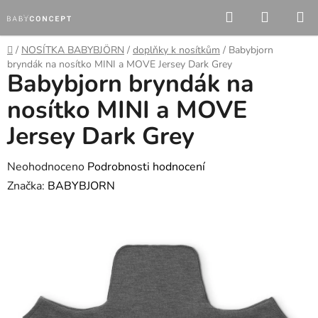
Přejít
Hledat
NÁKUP
na
KOŠÍK
obsah
Domů
/
NOSÍTKA BABYBJÖRN
/
doplňky k nosítkům
/
Babybjorn
bryndák na nosítko MINI a MOVE Jersey Dark Grey
Babybjorn bryndák na
nosítko MINI a MOVE
Jersey Dark Grey
Průměrné
Neohodnoceno
Podrobnosti hodnocení
hodnocení
Značka:
BABYBJORN
produktu
je
0,0
z
5
hvězdiček.