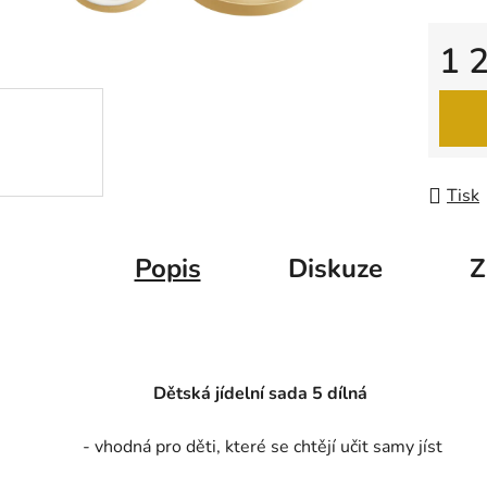
z
5
1 
hvězdič
Měrná
Tisk
Popis
Diskuze
Z
Dětská jídelní sada 5 dílná
- vhodná pro děti, které se chtějí učit samy jíst