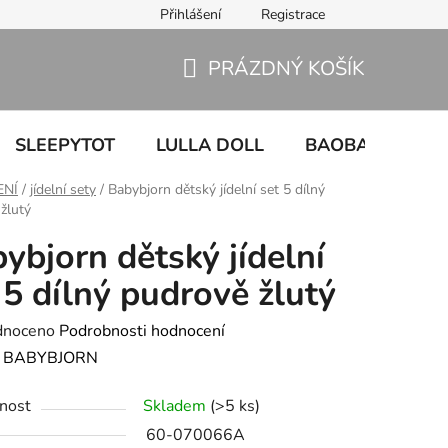
Přihlášení
Registrace
PRÁZDNÝ KOŠÍK
NÁKUPNÍ
KOŠÍK
SLEEPYTOT
LULLA DOLL
BAOBABY
U
ENÍ
/
jídelní sety
/
Babybjorn dětský jídelní set 5 dílný
žlutý
ybjorn dětský jídelní
 5 dílný pudrově žlutý
né
dnoceno
Podrobnosti hodnocení
ení
:
BABYBJORN
tu
nost
Skladem
(>5 ks)
60-070066A