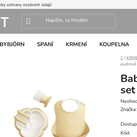
ky ochrany osobních údajů
ABYBJÖRN
SPANÍ
KRMENÍ
KOUPELNA
Domů
/
KRM
pudrově 
Bab
set
Průměr
Neoho
hodnoc
Značka
produk
Dostup
je
Kód:
0,0