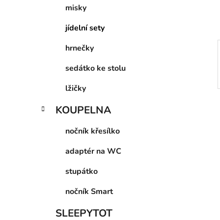
p
misky
a
jídelní sety
n
e
hrnečky
l
sedátko ke stolu
lžičky
KOUPELNA
nočník křesílko
adaptér na WC
stupátko
nočník Smart
SLEEPYTOT