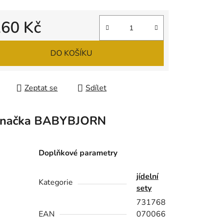
260 Kč
ek.
 cena:
DO KOŠÍKU
Zeptat se
Sdílet
načka
BABYBJORN
Doplňkové parametry
jídelní
Kategorie
sety
731768
EAN
070066