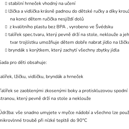
stabilní hrneček vhodný na učení
lžička a vidlička krásně padnou do dětské ručky a díky krou
na konci dětem ručička nesjíždí dolů
z kvalitního plastu bez BPA , vyrobeno ve Švédsku
talířek spec.tvaru, který pevně drží na stole, neklouže a je
tvar trojlístku umožňuje dětem dobře nabrat jídlo na lžičk
bryndák s korýtkem, který zachytí všechny zbytky jídla
Sada pro děti obsahuje:
talířek, lžičku, vidličku, bryndák a hrneček
Talířek se zaoblenými zkosenými boky a protiskluzovou spodní
stranou, který pevně drží na stole a neklouže
Údržba: vše snadno umyjete v myčce nádobí a všechno lze použ
mikrovlnné troubě při nízké tepltě do 90°C