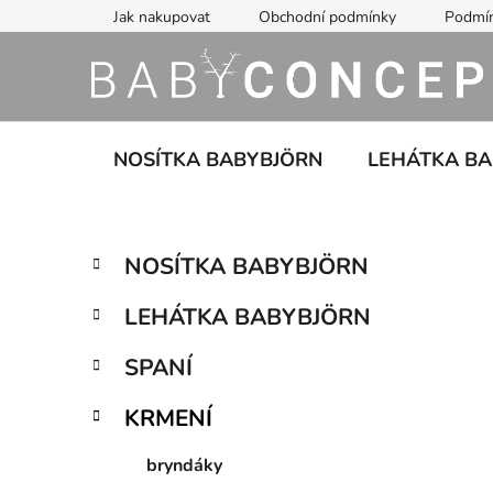
Přejít
Jak nakupovat
Obchodní podmínky
Podmín
na
obsah
NOSÍTKA BABYBJÖRN
LEHÁTKA B
P
K
Přeskočit
NOSÍTKA BABYBJÖRN
a
kategorie
o
t
s
LEHÁTKA BABYBJÖRN
e
t
g
r
SPANÍ
o
a
r
KRMENÍ
i
n
e
n
bryndáky
í