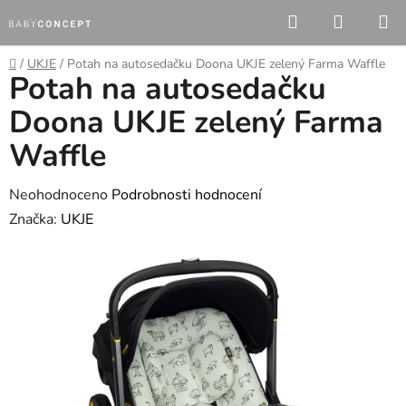
Přejít
Hledat
NÁKUP
na
KOŠÍK
obsah
Domů
/
UKJE
/
Potah na autosedačku Doona UKJE zelený Farma Waffle
Potah na autosedačku
Doona UKJE zelený Farma
Waffle
Průměrné
Neohodnoceno
Podrobnosti hodnocení
hodnocení
Značka:
UKJE
produktu
je
0,0
z
5
hvězdiček.