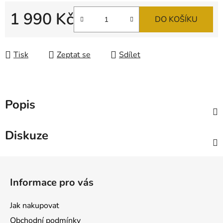
1 990 Kč
DO KOŠÍKU
Měrná cena:
Tisk
Zeptat se
Sdílet
Popis
Diskuze
Z
á
Informace pro vás
p
a
Jak nakupovat
t
Obchodní podmínky