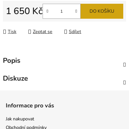
1 650 Kč
DO KOŠÍKU
Měrná cena:
Tisk
Zeptat se
Sdílet
Popis
Diskuze
Z
á
Informace pro vás
p
a
Jak nakupovat
t
Obchodní podmínky