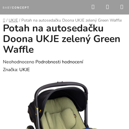
Přejít
Hledat
NÁKUP
na
KOŠÍK
obsah
Domů
/
UKJE
/
Potah na autosedačku Doona UKJE zelený Green Waffle
Potah na autosedačku
Doona UKJE zelený Green
Waffle
Průměrné
Neohodnoceno
Podrobnosti hodnocení
hodnocení
Značka:
UKJE
produktu
je
0,0
z
5
hvězdiček.