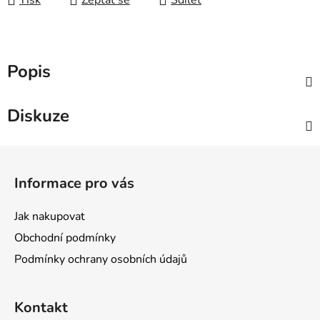
Tisk
Zeptat se
Sdílet
Popis
Diskuze
Z
á
Informace pro vás
p
a
Jak nakupovat
t
Obchodní podmínky
í
Podmínky ochrany osobních údajů
Kontakt