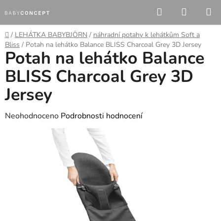
Přejít
Hledat
NÁKUP
na
KOŠÍK
obsah
Domů
/
LEHÁTKA BABYBJÖRN
/
náhradní potahy k lehátkům Soft a
Bliss
/
Potah na lehátko Balance BLISS Charcoal Grey 3D Jersey
Potah na lehátko Balance
BLISS Charcoal Grey 3D
Jersey
Průměrné
Neohodnoceno
Podrobnosti hodnocení
hodnocení
produktu
je
0,0
z
5
hvězdiček.