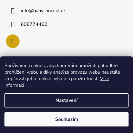
info
@
babyconcept.cz
608774462
Používáme cookies, abychom Vám umožnili pohodlné
Poslední hodnocení produktů
prohlížení webu a díky analýze provozu webu neustále
zlepšovali jeho funkce, výkon a použitelnost.
Více
Lulla Doll SKY panenka pro uspávání miminek
informací
|
Hodnocení produktu je 5 z 5 hvězdiček.
Nastavení
Vytvořil Shoptet
Souhlasím
Copyright 2026
Baby Concept
. Všechna práva
vyhrazena.