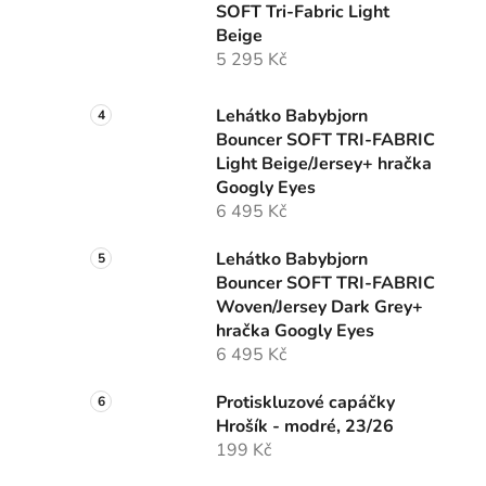
SOFT Tri-Fabric Light
Beige
5 295 Kč
Lehátko Babybjorn
Bouncer SOFT TRI-FABRIC
Light Beige/Jersey+ hračka
Googly Eyes
6 495 Kč
Lehátko Babybjorn
Bouncer SOFT TRI-FABRIC
Woven/Jersey Dark Grey+
hračka Googly Eyes
6 495 Kč
Protiskluzové capáčky
Hrošík - modré, 23/26
199 Kč