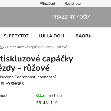
Přihlášení
Registrace
PRÁZDNÝ KOŠÍK
NÁKUPNÍ
KOŠÍK
SLEEPYTOT
LULLA DOLL
BAOBABY
U
čky
/
Protiskluzové capáčky Hvězdy - růžové
tiskluzové capáčky
zdy - růžové
né
dnoceno
Podrobnosti hodnocení
ení
:
PLAYSHOES
tu
nost
Skladem
(1 ks)
35-481119