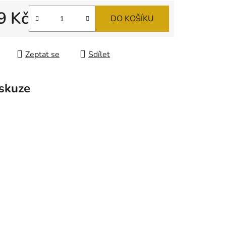
9 Kč
DO KOŠÍKU
ek.
 cena:
Zeptat se
Sdílet
skuze