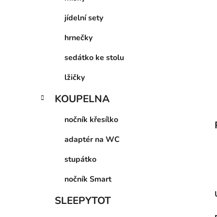
a
jídelní sety
n
e
hrnečky
l
sedátko ke stolu
lžičky
KOUPELNA
nočník křesílko
adaptér na WC
stupátko
nočník Smart
SLEEPYTOT