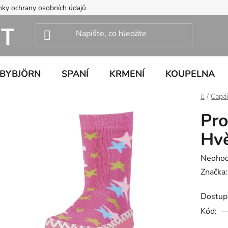
ky ochrany osobních údajů
ABYBJÖRN
SPANÍ
KRMENÍ
KOUPELNA
Domů
/
Capá
Pro
Hvě
Průměr
Neoho
hodnoc
Značka
produk
Dostup
je
Kód:
0,0
z