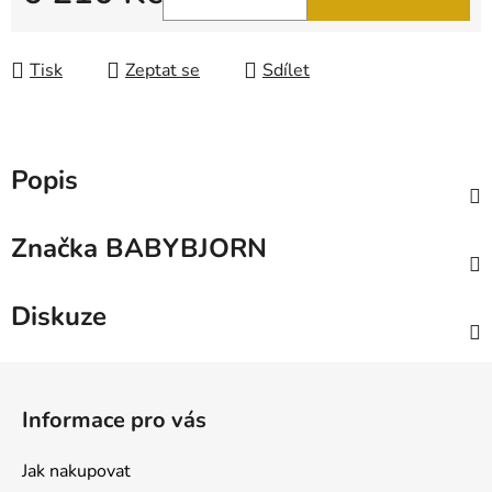
Měrná cena:
Tisk
Zeptat se
Sdílet
Popis
Značka
BABYBJORN
Diskuze
Z
á
Informace pro vás
p
a
Jak nakupovat
t