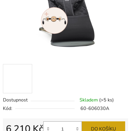
hvězdiček.
Dostupnost
Skladem
(>5 ks)
Kód:
60-606030A
6 210 Kč
DO KOŠÍKU