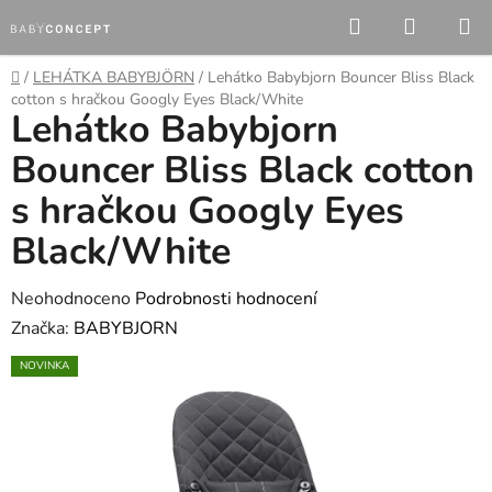
Přejít
Hledat
NÁKUP
na
KOŠÍK
obsah
Domů
/
LEHÁTKA BABYBJÖRN
/
Lehátko Babybjorn Bouncer Bliss Black
cotton s hračkou Googly Eyes Black/White
Lehátko Babybjorn
Bouncer Bliss Black cotton
s hračkou Googly Eyes
Black/White
Průměrné
Neohodnoceno
Podrobnosti hodnocení
hodnocení
Značka:
BABYBJORN
produktu
NOVINKA
je
0,0
z
5