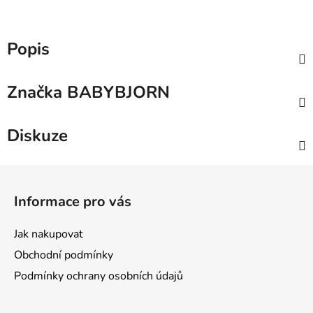
Popis
Značka
BABYBJORN
Diskuze
Z
á
Informace pro vás
p
a
Jak nakupovat
t
Obchodní podmínky
í
Podmínky ochrany osobních údajů