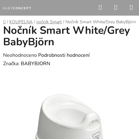
Přejít
Hledat
NÁKUP
na
KOŠÍK
obsah
Domů
/
KOUPELNA
/
nočník Smart
/
Nočník Smart White/Grey BabyBjörn
Nočník Smart White/Grey
BabyBjörn
Průměrné
Neohodnoceno
Podrobnosti hodnocení
hodnocení
Značka:
BABYBJORN
produktu
je
0,0
z
5
hvězdiček.